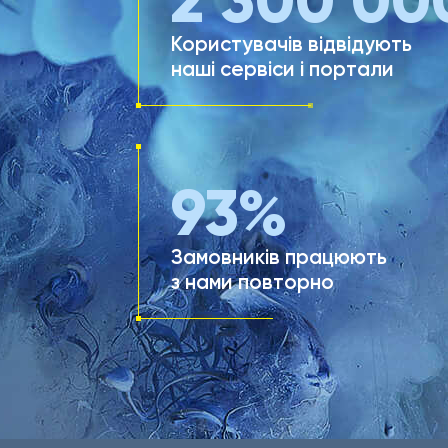
2 300 00
Користувачів відвідують
наші сервіси і портали
93
%
Замовників працюють
з нами повторно